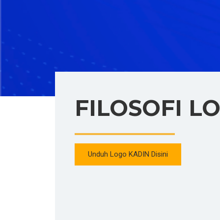
FILOSOFI L
Unduh Logo KADIN Disini