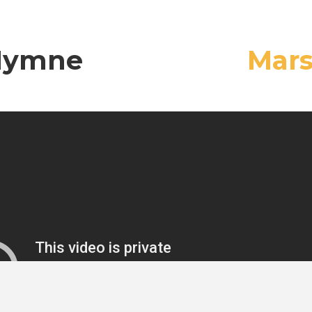
Hymne
Mar